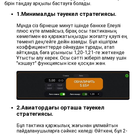
бірін таңдау арқылы бастауға болады.
1.Минималды тәуекел стратегиясы.
Мұнда сіз бірнеше минут ішінде банкке Елеулі
плюс күте алмайсыз, бірақ осы тактиканың
көмегімен өз қаражатыңызды жоғалту қаупі ең
төменгі деңгейге дейін азаяды. Бұл кішігірім
коэффициенттерде ойнаудан тұрады, атап
айтқанда, баға ұсынысы 1,20-1,21-ге жеткенде
Ұтысты алу керек. Осы сәтті жіберіп алмау үшін
"кэшаут" функциясын іске қосқан жөн.
2.Авиатордағы орташа тәуекел
стратегиясы.
Бұл тактика қаржылық жағынан ұялмайтын
пайдаланушыларға сәйкес келеді. Өйткені, бұл 2-