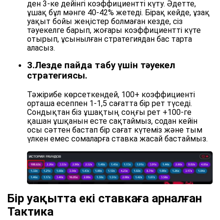
ден 3-ке дейінгі коэффициентті күту. Әдетте,
ұшақ бұл мәнге 40-42% жетеді. Бірақ кейде, ұзақ
уақыт бойы жеңістер болмаған кезде, сіз
тәуекелге барып, жоғары коэффициентті күте
отырып, ұсынылған стратегиядан бас тарта
аласыз.
3.Лезде пайда табу үшін тәуекел
стратегиясы.
Тәжірибе көрсеткендей, 100+ коэффициенті
орташа есеппен 1-1,5 сағатта бір рет түседі.
Сондықтан біз ұшақтың соңғы рет +100-ге
қашан ұшқанын есте сақтаймыз, содан кейін
осы сәттен бастап бір сағат күтеміз және тым
үлкен емес сомаларға ставка жасай бастаймыз.
Бір уақытта екі ставкаға арналған
Тактика